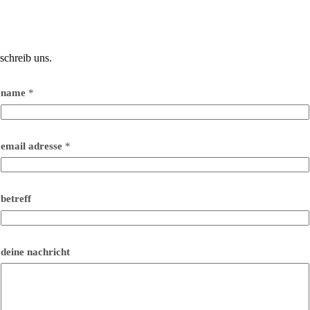
schreib uns.
name
*
email adresse
*
*
betreff
e
m
a
i
l
deine nachricht
b
e
t
r
e